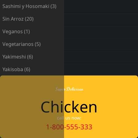
Sashimi y Hosomaki
(3)
Sin Arroz
(20)
Veganos
(1)
Vegetarianos
(5)
Yakimeshi
(6)
Yakisoba
(6)
Super Delicious
Chicken
call us now:
1-800-555-333