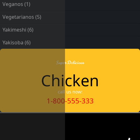
Veganos
(1)
Vegetarianos
(5)
Yakimeshi
(6)
Yakisoba
(6)
Super Delicious
Chicken
call us now:
1-800-555-333