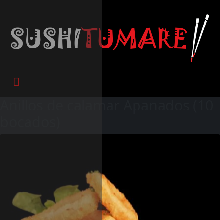
Anillos de calamar Apanados (10
bocados)