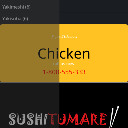
Yakimeshi
(6)
Yakisoba
(6)
Super Delicious
Chicken
call us now:
1-800-555-333