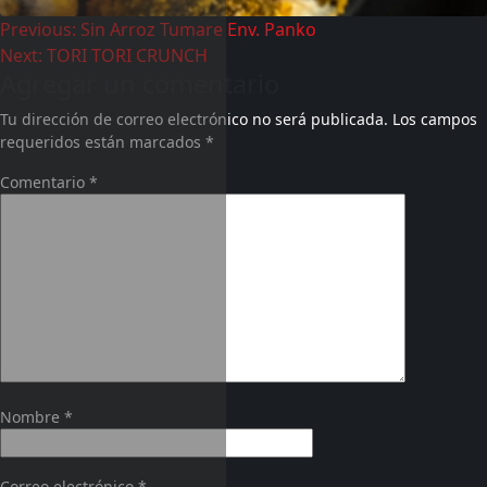
Previous:
Sin Arroz Tumare Env. Panko
Next:
TORI TORI CRUNCH
Agregar un comentario
Tu dirección de correo electrónico no será publicada.
Los campos
requeridos están marcados
*
Comentario
*
Nombre
*
Correo electrónico
*