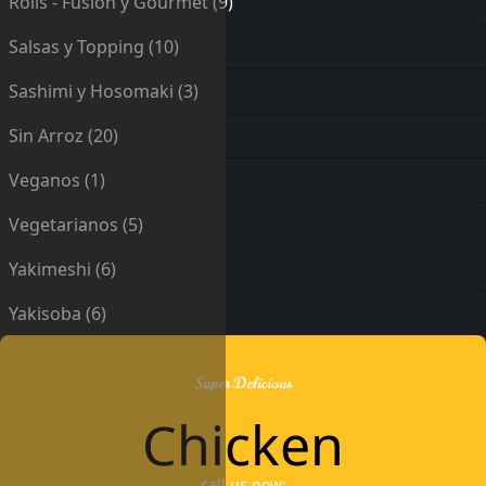
Rolls - Fusión y Gourmet
(9)
Salsas y Topping
(10)
Sashimi y Hosomaki
(3)
Sin Arroz
(20)
Veganos
(1)
Vegetarianos
(5)
Yakimeshi
(6)
Yakisoba
(6)
Super Delicious
Chicken
call us now: