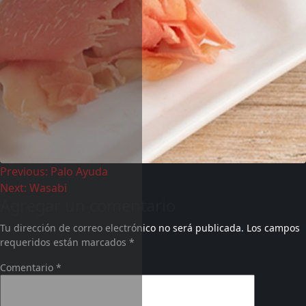
Previous:
Palo Ayuda
Next:
Wasabi
Agregar un comentario
Tu dirección de correo electrónico no será publicada.
Los campos
requeridos están marcados
*
Comentario
*