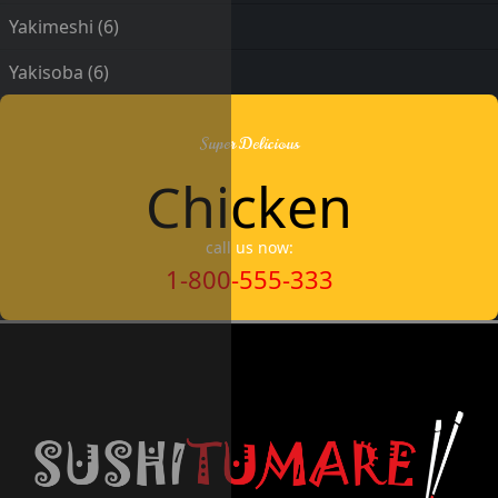
Yakimeshi
(6)
Yakisoba
(6)
Super Delicious
Chicken
call us now:
1-800-555-333