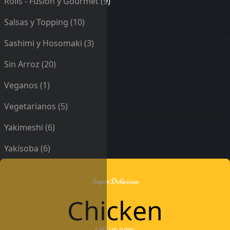
Rolls - Fusión y Gourmet
(9)
Salsas y Topping
(10)
Sashimi y Hosomaki
(3)
Sin Arroz
(20)
Veganos
(1)
Vegetarianos
(5)
Yakimeshi
(6)
Yakisoba
(6)
Super Delicious
Chicken
call us now: