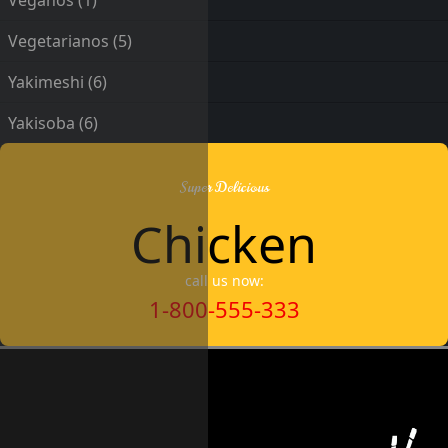
Veganos
(1)
Vegetarianos
(5)
Yakimeshi
(6)
Yakisoba
(6)
Super Delicious
Chicken
call us now:
1-800-555-333