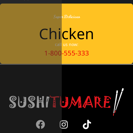
Super Delicious
Chicken
call us now:
1-800-555-333