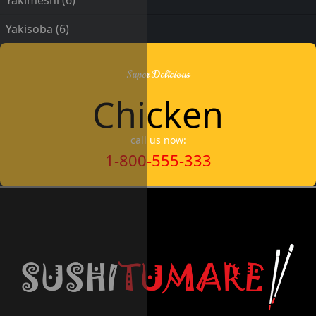
Yakimeshi
(6)
Yakisoba
(6)
Super Delicious
Chicken
call us now:
1-800-555-333