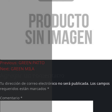
Previous:
GREEN PATTO
Next:
GREEN MILA
Agregar un comentario
Tu dirección de correo electrónico no será publicada.
Los campos
requeridos están marcados
*
Comentario
*