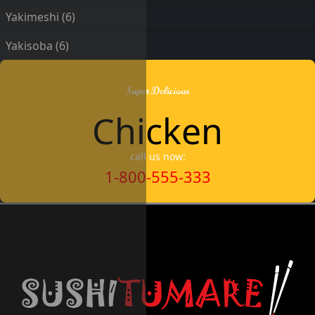
Yakimeshi
(6)
Yakisoba
(6)
Super Delicious
Chicken
call us now:
1-800-555-333