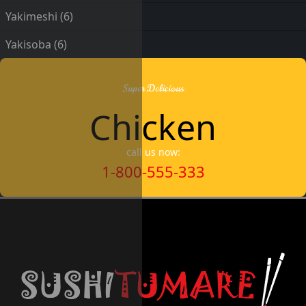
Yakimeshi
(6)
Yakisoba
(6)
Super Delicious
Chicken
call us now:
1-800-555-333