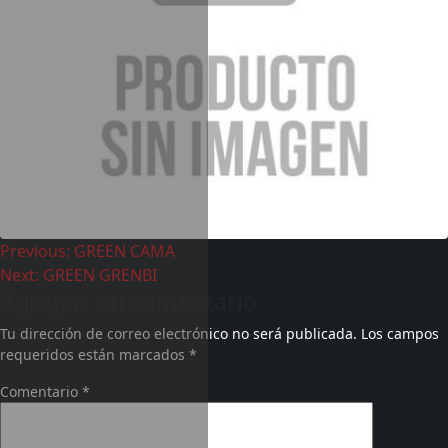
Previous:
GREEN CAMA
Next:
GREEN GRENBI
Agregar un comentario
Tu dirección de correo electrónico no será publicada.
Los campos
requeridos están marcados
*
Comentario
*