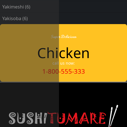
Yakimeshi
(6)
Yakisoba
(6)
Super Delicious
Chicken
call us now:
1-800-555-333