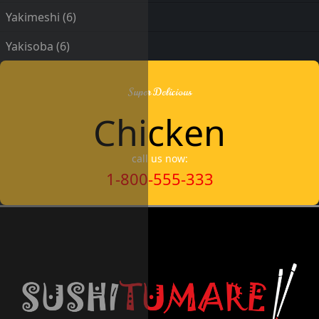
Yakimeshi
(6)
Yakisoba
(6)
Super Delicious
Chicken
call us now:
1-800-555-333