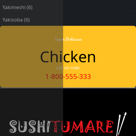
Yakimeshi
(6)
Yakisoba
(6)
Super Delicious
Chicken
call us now:
1-800-555-333