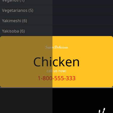
Veganos
(1)
Vegetarianos
(5)
Yakimeshi
(6)
Yakisoba
(6)
Super Delicious
Chicken
call us now:
1-800-555-333