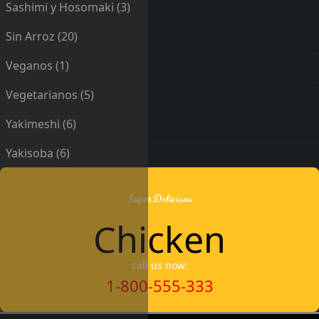
Sashimi y Hosomaki
(3)
Sin Arroz
(20)
Veganos
(1)
Vegetarianos
(5)
Yakimeshi
(6)
Yakisoba
(6)
Super Delicious
Chicken
call us now:
1-800-555-333